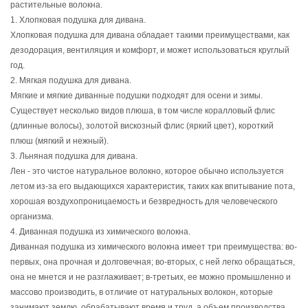
растительные волокна.
1. Хлопковая подушка для дивана.
Хлопковая подушка для дивана обладает такими преимуществами, как
дезодорация, вентиляция и комфорт, и может использоваться круглый
год.
2. Мягкая подушка для дивана.
Мягкие и мягкие диванные подушки подходят для осени и зимы.
Существует несколько видов плюша, в том числе коралловый флис
(длинные волосы), золотой вискозный флис (яркий цвет), короткий
плюш (мягкий и нежный).
3. Льняная подушка для дивана.
Лен - это чистое натуральное волокно, которое обычно используется
летом из-за его выдающихся характеристик, таких как впитывание пота,
хорошая воздухопроницаемость и безвредность для человеческого
организма.
4. Диванная подушка из химического волокна.
Диванная подушка из химического волокна имеет три преимущества: во-
первых, она прочная и долговечная; во-вторых, с ней легко обращаться,
она не мнется и не разглаживает; в-третьих, ее можно промышленно и
массово производить, в отличие от натуральных волокон, которые
занимают землю, обрабатывают время и труд, а объем производства