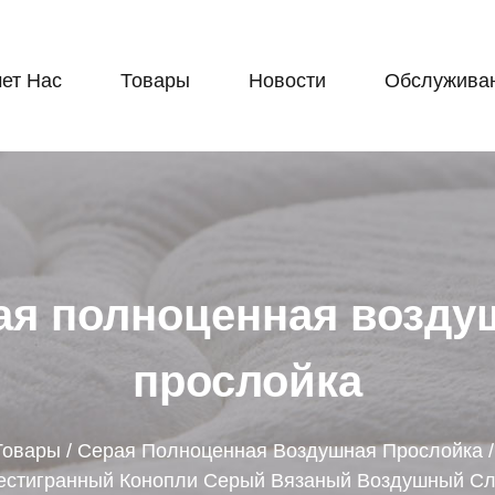
ет Нас
Товары
Новости
Обслужива
ая полноценная возду
прослойка
Товары
/
Серая Полноценная Воздушная Прослойка
стигранный Конопли Серый Вязаный Воздушный С