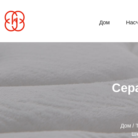
Дом
Насч
Сер
Дом
/
Ше