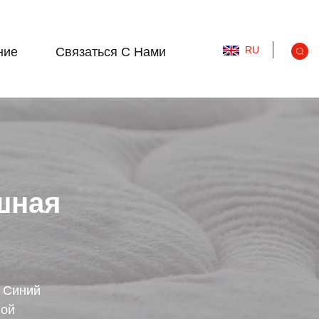
RU
ние
Связаться С Нами
шная
/
Синий
лой